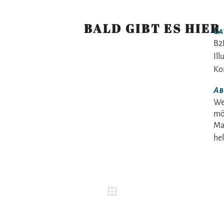
BALD GIBT ES HIER
Ca
B2B
Ill
Ko
Ab
We
möc
Mai
he